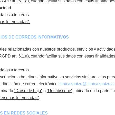
PD art. 6.1.a), cuando facilita sus datos con estas finalidades
acidad.
atos a terceros.
as Interesadas”.
IOS DE CORREOS INFORMATIVOS
es relacionadas con nuestros productos, servicios y actividad
PD art. 6.1.a), cuando facilita sus datos con estas finalidades,
atos a terceros.
ipción a boletines informativos o servicios similares, las pers
 dirección de correo electrónico
clinicazuatzu@clinicazuatzu.
nominado
“Darse de baja”
o
“Unsubscribe”
, ubicado en la parte fi
Personas Interesadas”
.
ES EN REDES SOCIALES