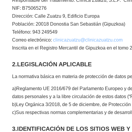
Responsable del Tratamiento: Clínica Zuatzu, S.L.P.
“Clí
NIF: B75065276
Dirección: Calle Zuatzu 9, Edificio Europa
Población: 20018 Donostia San Sebastián (Gipuzkoa)
Teléfono: 943 249549
Correo electrónico:
clinicazuatzu@clinicazuatzu.com
Inscrita en el Registro Mercantil de Gipuzkoa en el tomo 2
2.LEGISLACIÓN APLICABLE
La normativa básica en materia de protección de datos per
a)Reglamento UE 2016/679 del Parlamento Europeo y del Co
datos personales y a la libre circulación de estos datos (
b)Ley Orgánica 3/2018, de 5 de diciembre, de Protección
c)Sus respectivas normas complementarias y de desarrol
3.IDENTIFICACIÓN DE LOS SITIOS WEB 